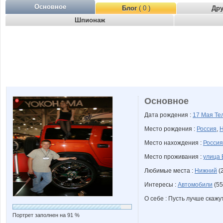
Основное
Блог
( 0 )
Др
Шпионаж
Основное
Дата рождения :
17 Мая
Те
Место рождения :
Россия
,
Н
Место нахождения :
Россия
Место проживания :
улица 
Любимые места :
Нижний
(2
Интересы :
Автомобили
(55
О себе : Пусть лучше скажу
Портрет заполнен на 91 %