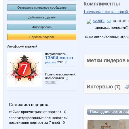
Комплименты
Отправить приватное сообщение
1 комплиментов в гостевой 
Добавить в друзья
sv-ViP-
04.10.2010
Игнорировать
хренассе колесики))
Сделать подарок
Вы не авторизованы! Чтоб
Автофорум главный
популярность:
13504 место
Метки лидеров
рейтинг
2311
?
Привилегированный
пользователь
7
уровня
Интервью (7)
Статистика портрета:
Последние
фотогра
сейчас просматривают портрет - 0
зарегистрированные пользователи
посетившие портрет за 7 дней - 0